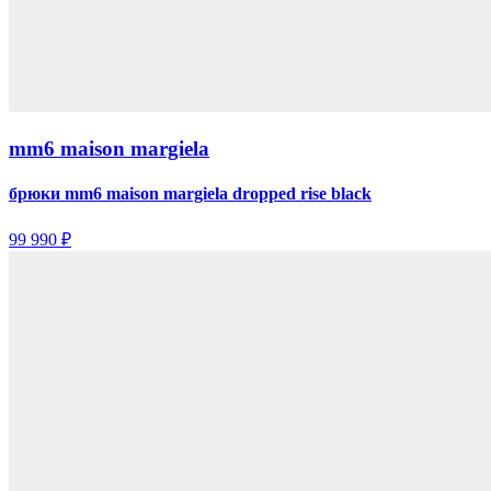
mm6 maison margiela
брюки mm6 maison margiela dropped rise black
99 990 ₽