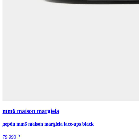
mm6 maison margiela
дерби mm6 maison margiela lace-ups black
79 990 ₽