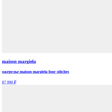
maison margiela
ожерелье maison margiela four stitches
87 990 ₽