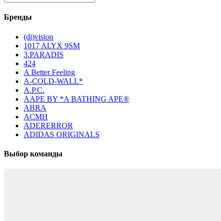
Бренды
(di)vision
1017 ALYX 9SM
3.PARADIS
424
A Better Feeling
A-COLD-WALL*
A.P.C.
AAPE BY *A BATHING APE®
ABRA
ACMH
ADERERROR
ADIDAS ORIGINALS
Выбор команды