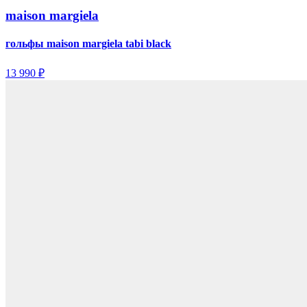
maison margiela
гольфы maison margiela tabi black
13 990 ₽