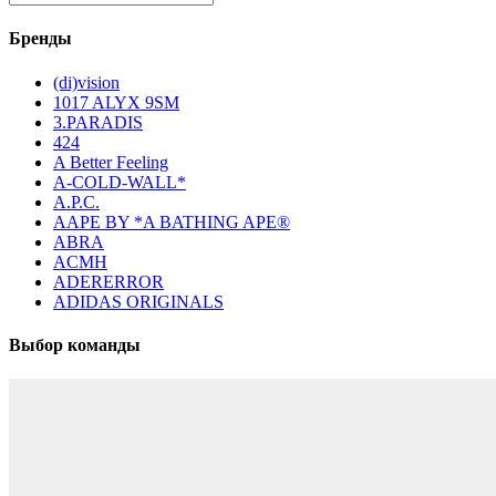
Бренды
(di)vision
1017 ALYX 9SM
3.PARADIS
424
A Better Feeling
A-COLD-WALL*
A.P.C.
AAPE BY *A BATHING APE®
ABRA
ACMH
ADERERROR
ADIDAS ORIGINALS
Выбор команды