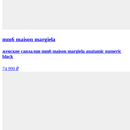
mm6 maison margiela
женские сандалии mm6 maison margiela anatamic numeric
black
74 990 ₽