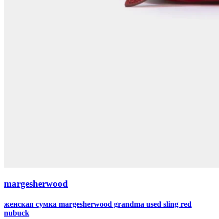
margesherwood
женская сумка margesherwood grandma used sling red
nubuck