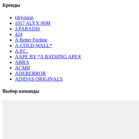
Бренды
(di)vision
1017 ALYX 9SM
3.PARADIS
424
A Better Feeling
A-COLD-WALL*
A.P.C.
AAPE BY *A BATHING APE®
ABRA
ACMH
ADERERROR
ADIDAS ORIGINALS
Выбор команды