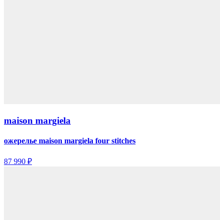
maison margiela
ожерелье maison margiela four stitches
87 990 ₽