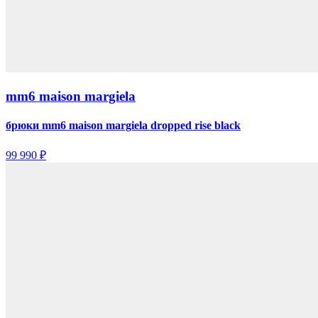
mm6 maison margiela
брюки mm6 maison margiela dropped rise black
99 990 ₽