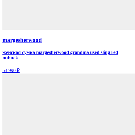
margesherwood
женская сумка margesherwood grandma used sling red
nubuck
53 990 ₽