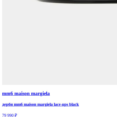
mm6 maison margiela
дерби mm6 maison margiela lace-ups black
79 990 ₽