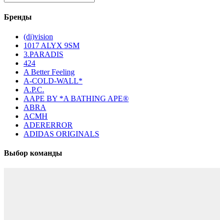
Бренды
(di)vision
1017 ALYX 9SM
3.PARADIS
424
A Better Feeling
A-COLD-WALL*
A.P.C.
AAPE BY *A BATHING APE®
ABRA
ACMH
ADERERROR
ADIDAS ORIGINALS
Выбор команды