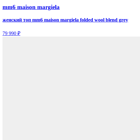
mm6 maison margiela
женский топ mm6 maison margiela folded wool blend grey
79 990 ₽