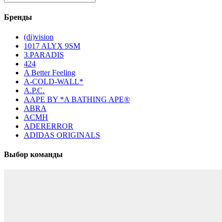
Бренды
(di)vision
1017 ALYX 9SM
3.PARADIS
424
A Better Feeling
A-COLD-WALL*
A.P.C.
AAPE BY *A BATHING APE®
ABRA
ACMH
ADERERROR
ADIDAS ORIGINALS
Выбор команды