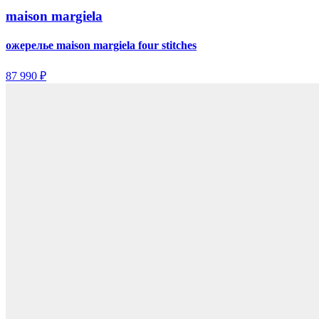
maison margiela
ожерелье maison margiela four stitches
87 990 ₽