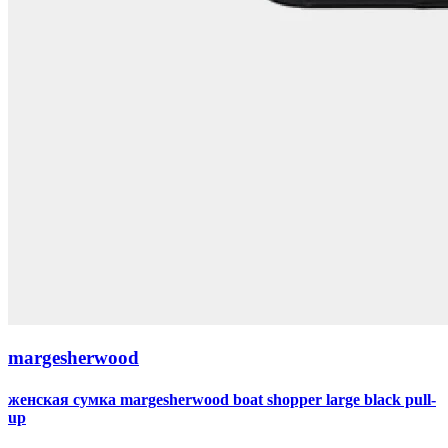
margesherwood
женская сумка margesherwood boat shopper large black pull-
up