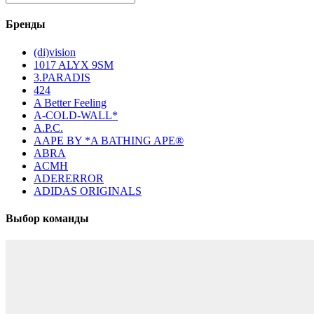
Бренды
(di)vision
1017 ALYX 9SM
3.PARADIS
424
A Better Feeling
A-COLD-WALL*
A.P.C.
AAPE BY *A BATHING APE®
ABRA
ACMH
ADERERROR
ADIDAS ORIGINALS
Выбор команды