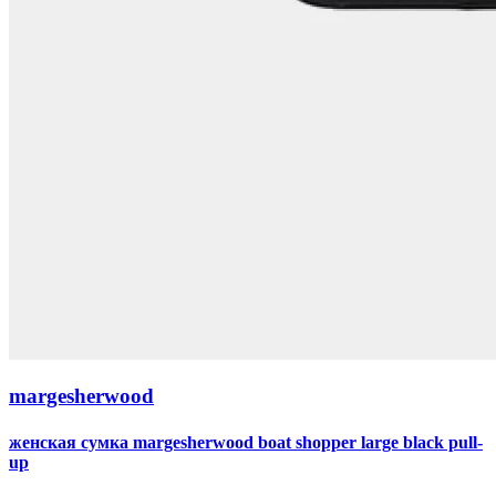
margesherwood
женская сумка margesherwood boat shopper large black pull-
up