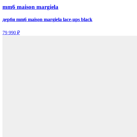
mm6 maison margiela
дерби mm6 maison margiela lace-ups black
79 990 ₽