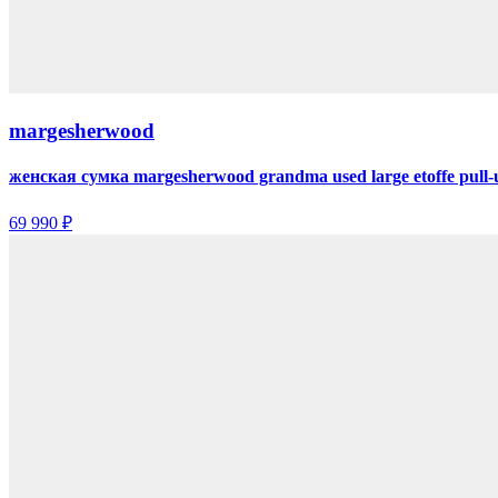
margesherwood
женская сумка margesherwood grandma used large etoffe pull-
69 990 ₽