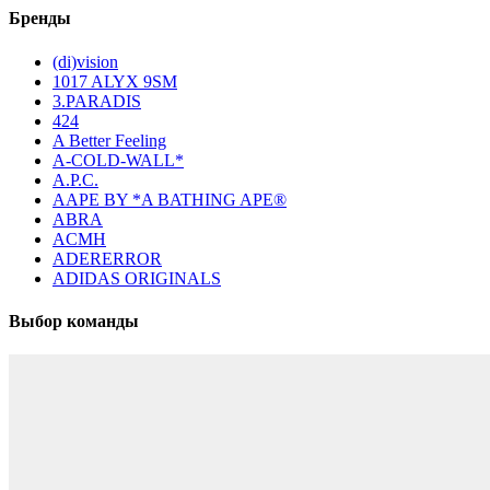
Бренды
(di)vision
1017 ALYX 9SM
3.PARADIS
424
A Better Feeling
A-COLD-WALL*
A.P.C.
AAPE BY *A BATHING APE®
ABRA
ACMH
ADERERROR
ADIDAS ORIGINALS
Выбор команды