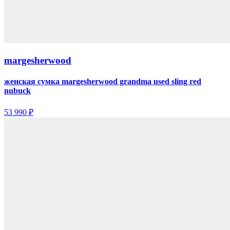
margesherwood
женская сумка margesherwood grandma used sling red
nubuck
53 990 ₽