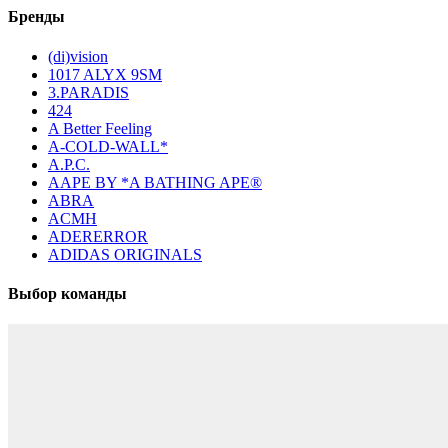
Бренды
(di)vision
1017 ALYX 9SM
3.PARADIS
424
A Better Feeling
A-COLD-WALL*
A.P.C.
AAPE BY *A BATHING APE®
ABRA
ACMH
ADERERROR
ADIDAS ORIGINALS
Выбор команды