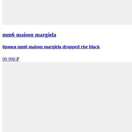
mm6 maison margiela
брюки mm6 maison margiela dropped rise black
99 990 ₽