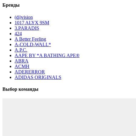
Бренды
(di)vision
1017 ALYX 9SM
3.PARADIS
424
A Better Feeling
A-COLD-WALL*
A.P.C.
AAPE BY *A BATHING APE®
ABRA
ACMH
ADERERROR
ADIDAS ORIGINALS
Выбор команды