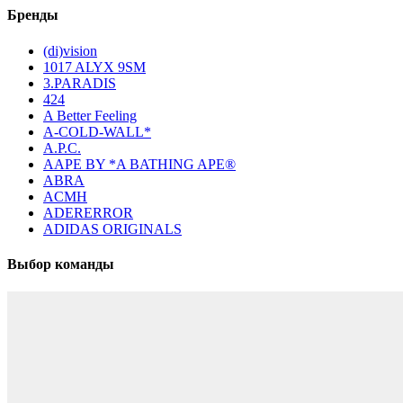
Бренды
(di)vision
1017 ALYX 9SM
3.PARADIS
424
A Better Feeling
A-COLD-WALL*
A.P.C.
AAPE BY *A BATHING APE®
ABRA
ACMH
ADERERROR
ADIDAS ORIGINALS
Выбор команды