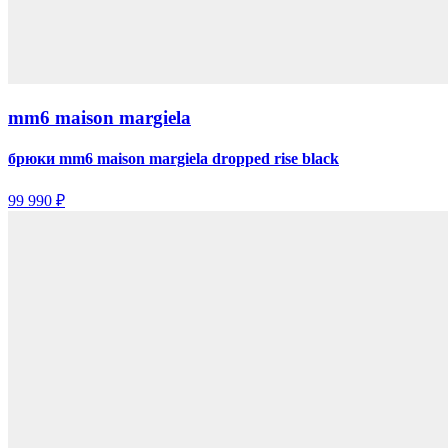
mm6 maison margiela
брюки mm6 maison margiela dropped rise black
99 990 ₽