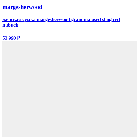
margesherwood
женская сумка margesherwood grandma used sling red
nubuck
53 990 ₽