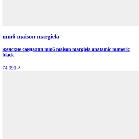
mm6 maison margiela
женские сандалии mm6 maison margiela anatamic numeric
black
74 990 ₽