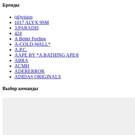
Бренды
(di)vision
1017 ALYX 9SM
3.PARADIS
424
A Better Feeling
A-COLD-WALL*
A.P.C.
AAPE BY *A BATHING APE®
ABRA
ACMH
ADERERROR
ADIDAS ORIGINALS
Выбор команды