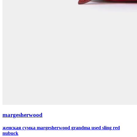
margesherwood
женская сумка margesherwood grandma used sling red
nubuck