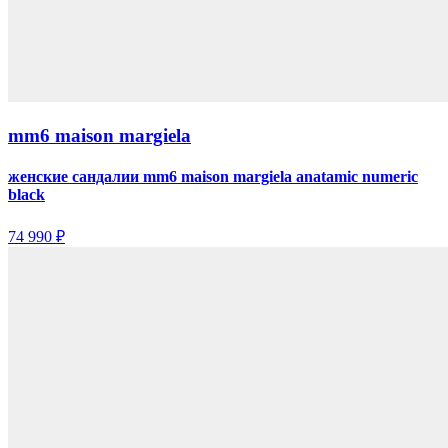
mm6 maison margiela
женские сандалии mm6 maison margiela anatamic numeric
black
74 990 ₽