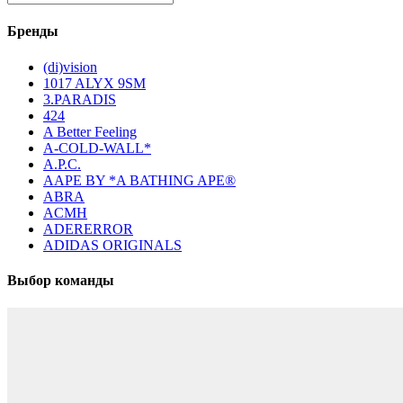
Бренды
(di)vision
1017 ALYX 9SM
3.PARADIS
424
A Better Feeling
A-COLD-WALL*
A.P.C.
AAPE BY *A BATHING APE®
ABRA
ACMH
ADERERROR
ADIDAS ORIGINALS
Выбор команды