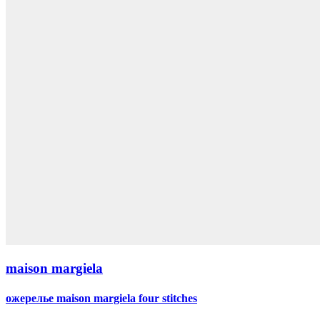
maison margiela
ожерелье maison margiela four stitches