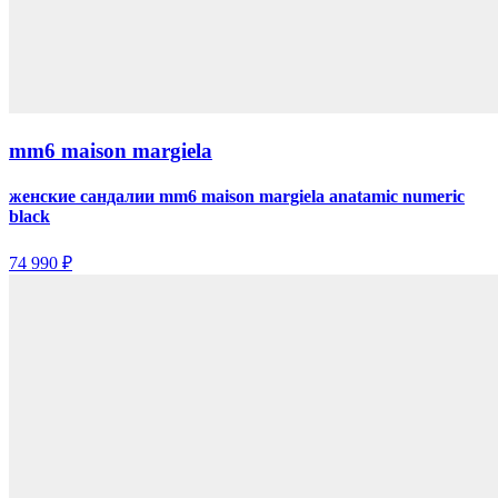
mm6 maison margiela
женские сандалии mm6 maison margiela anatamic numeric
black
74 990 ₽