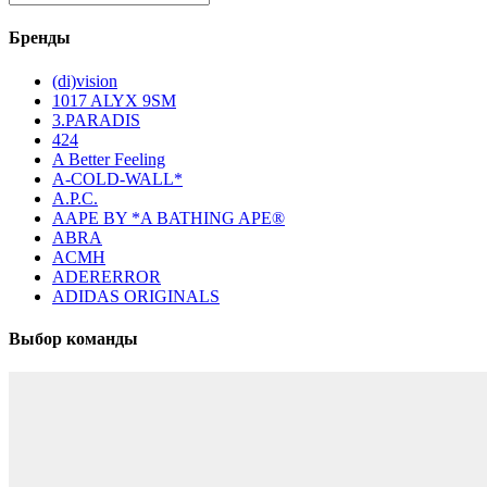
Бренды
(di)vision
1017 ALYX 9SM
3.PARADIS
424
A Better Feeling
A-COLD-WALL*
A.P.C.
AAPE BY *A BATHING APE®
ABRA
ACMH
ADERERROR
ADIDAS ORIGINALS
Выбор команды