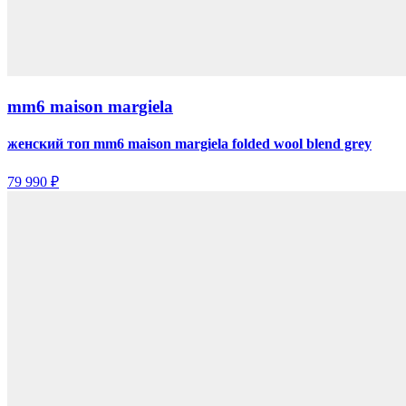
mm6 maison margiela
женский топ mm6 maison margiela folded wool blend grey
79 990 ₽