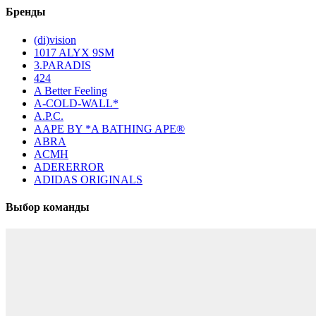
Бренды
(di)vision
1017 ALYX 9SM
3.PARADIS
424
A Better Feeling
A-COLD-WALL*
A.P.C.
AAPE BY *A BATHING APE®
ABRA
ACMH
ADERERROR
ADIDAS ORIGINALS
Выбор команды