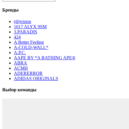
Бренды
(di)vision
1017 ALYX 9SM
3.PARADIS
424
A Better Feeling
A-COLD-WALL*
A.P.C.
AAPE BY *A BATHING APE®
ABRA
ACMH
ADERERROR
ADIDAS ORIGINALS
Выбор команды