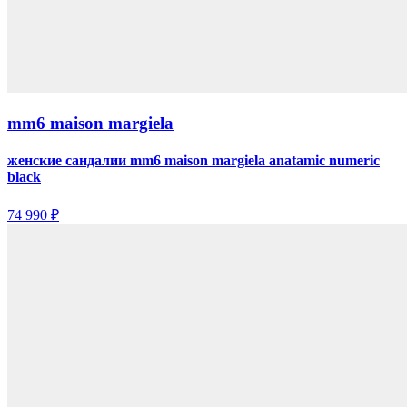
mm6 maison margiela
женские сандалии mm6 maison margiela anatamic numeric
black
74 990 ₽