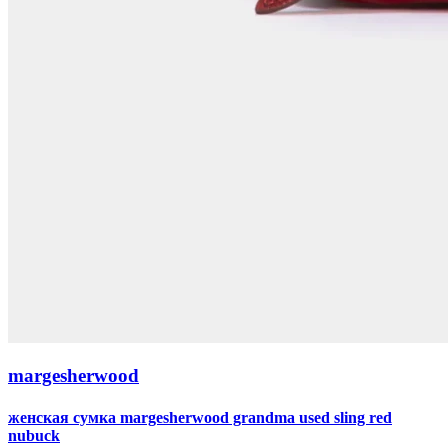
margesherwood
женская сумка margesherwood grandma used sling red
nubuck