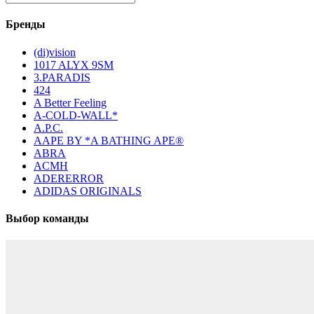
Бренды
(di)vision
1017 ALYX 9SM
3.PARADIS
424
A Better Feeling
A-COLD-WALL*
A.P.C.
AAPE BY *A BATHING APE®
ABRA
ACMH
ADERERROR
ADIDAS ORIGINALS
Выбор команды