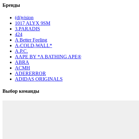
Бренды
(di)vision
1017 ALYX 9SM
3.PARADIS
424
A Better Feeling
A-COLD-WALL*
A.P.C.
AAPE BY *A BATHING APE®
ABRA
ACMH
ADERERROR
ADIDAS ORIGINALS
Выбор команды