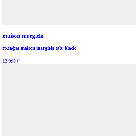
maison margiela
гольфы maison margiela tabi black
13 990 ₽