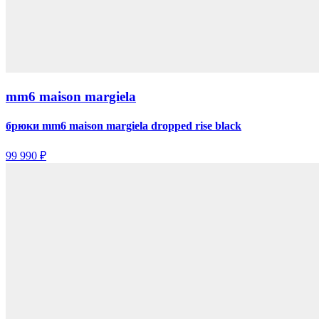
mm6 maison margiela
брюки mm6 maison margiela dropped rise black
99 990 ₽