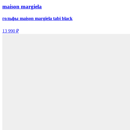
maison margiela
гольфы maison margiela tabi black
13 990 ₽