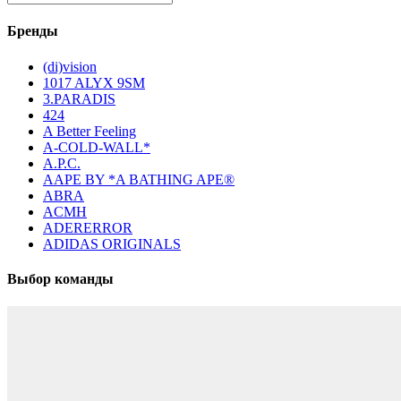
Бренды
(di)vision
1017 ALYX 9SM
3.PARADIS
424
A Better Feeling
A-COLD-WALL*
A.P.C.
AAPE BY *A BATHING APE®
ABRA
ACMH
ADERERROR
ADIDAS ORIGINALS
Выбор команды