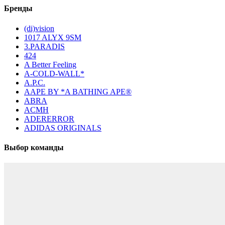
Бренды
(di)vision
1017 ALYX 9SM
3.PARADIS
424
A Better Feeling
A-COLD-WALL*
A.P.C.
AAPE BY *A BATHING APE®
ABRA
ACMH
ADERERROR
ADIDAS ORIGINALS
Выбор команды