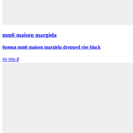
mm6 maison margiela
брюки mm6 maison margiela dropped rise black
99 990 ₽