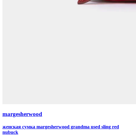
margesherwood
женская сумка margesherwood grandma used sling red
nubuck