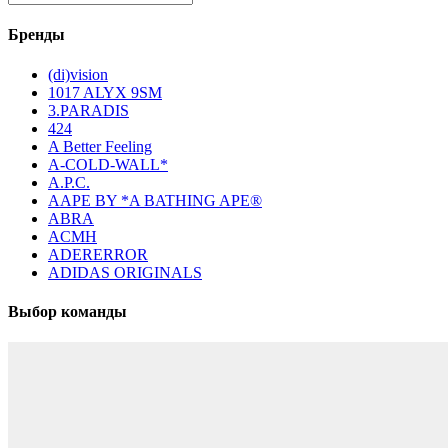
Бренды
(di)vision
1017 ALYX 9SM
3.PARADIS
424
A Better Feeling
A-COLD-WALL*
A.P.C.
AAPE BY *A BATHING APE®
ABRA
ACMH
ADERERROR
ADIDAS ORIGINALS
Выбор команды