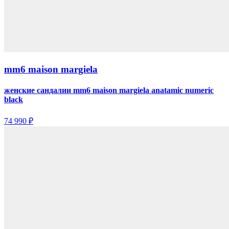
mm6 maison margiela
женские сандалии mm6 maison margiela anatamic numeric
black
74 990 ₽