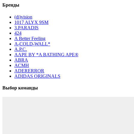
Бренды
(di)vision
1017 ALYX 9SM
3.PARADIS
424
A Better Feeling
A-COLD-WALL*
A.P.C.
AAPE BY *A BATHING APE®
ABRA
ACMH
ADERERROR
ADIDAS ORIGINALS
Выбор команды