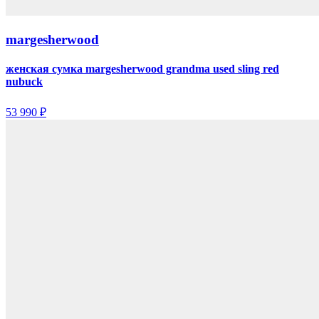
margesherwood
женская сумка margesherwood grandma used sling red
nubuck
53 990 ₽