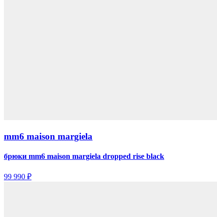
mm6 maison margiela
брюки mm6 maison margiela dropped rise black
99 990 ₽