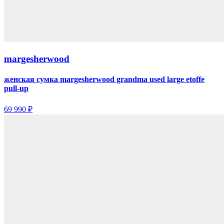
margesherwood
женская сумка margesherwood grandma used large etoffe
pull-up
69 990 ₽