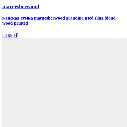
margesherwood
женская сумка margesherwood grandma used sling blond
wood printed
53 990 ₽