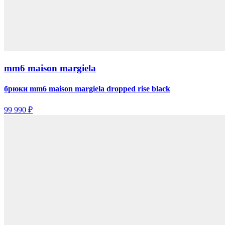
mm6 maison margiela
брюки mm6 maison margiela dropped rise black
99 990 ₽