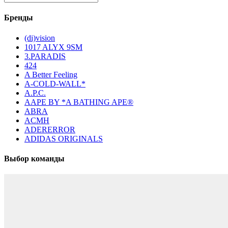
Бренды
(di)vision
1017 ALYX 9SM
3.PARADIS
424
A Better Feeling
A-COLD-WALL*
A.P.C.
AAPE BY *A BATHING APE®
ABRA
ACMH
ADERERROR
ADIDAS ORIGINALS
Выбор команды