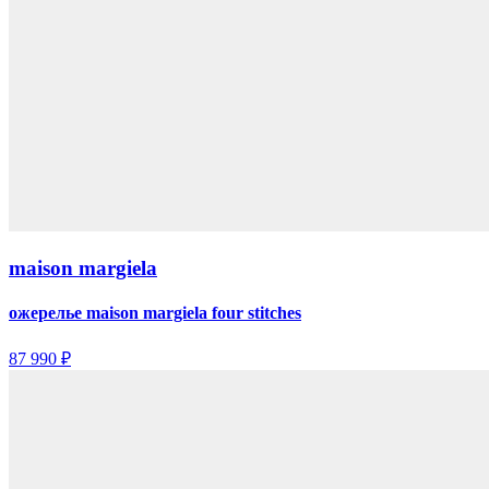
maison margiela
ожерелье maison margiela four stitches
87 990 ₽