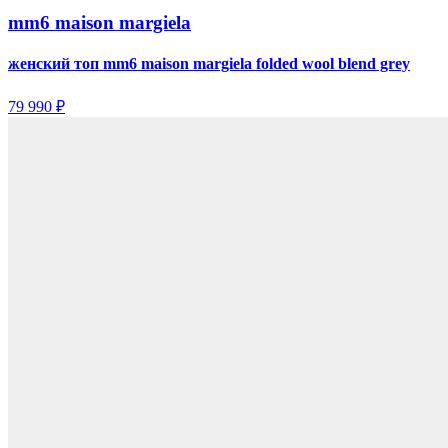
mm6 maison margiela
женский топ mm6 maison margiela folded wool blend grey
79 990 ₽