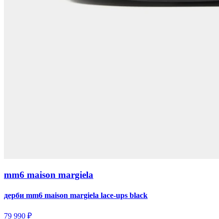
mm6 maison margiela
дерби mm6 maison margiela lace-ups black
79 990 ₽