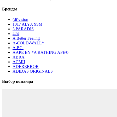
Бренды
(di)vision
1017 ALYX 9SM
3.PARADIS
424
A Better Feeling
A-COLD-WALL*
A.P.C.
AAPE BY *A BATHING APE®
ABRA
ACMH
ADERERROR
ADIDAS ORIGINALS
Выбор команды