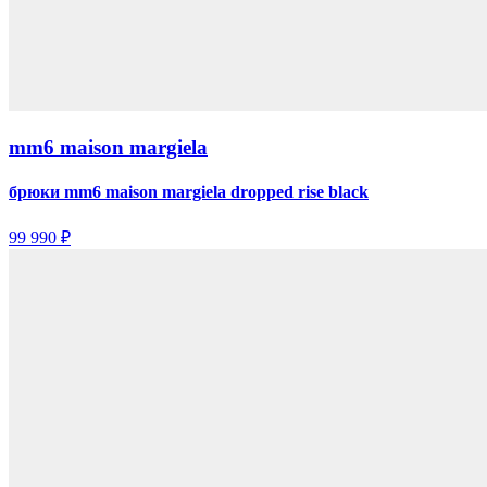
mm6 maison margiela
брюки mm6 maison margiela dropped rise black
99 990 ₽