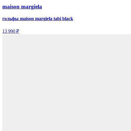
maison margiela
гольфы maison margiela tabi black
13 990 ₽