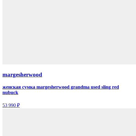
margesherwood
женская сумка margesherwood grandma used sling red
nubuck
53 990 ₽