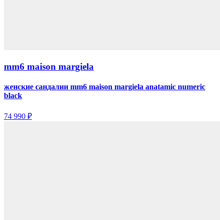
mm6 maison margiela
женские сандалии mm6 maison margiela anatamic numeric
black
74 990 ₽