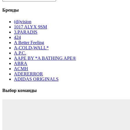
Бренды
(di)vision
1017 ALYX 9SM
3.PARADIS
424
A Better Feeling
A-COLD-WALL*
A.P.C.
AAPE BY *A BATHING APE®
ABRA
ACMH
ADERERROR
ADIDAS ORIGINALS
Выбор команды