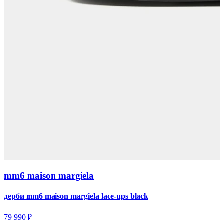
mm6 maison margiela
дерби mm6 maison margiela lace-ups black
79 990 ₽