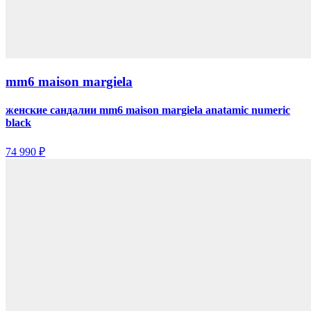
mm6 maison margiela
женские сандалии mm6 maison margiela anatamic numeric
black
74 990 ₽