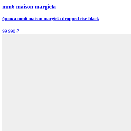
mm6 maison margiela
брюки mm6 maison margiela dropped rise black
99 990 ₽