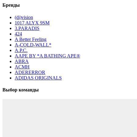
Бренды
(di)vision
1017 ALYX 9SM
3.PARADIS
424
A Better Feeling
A-COLD-WALL*
A.P.C.
AAPE BY *A BATHING APE®
ABRA
ACMH
ADERERROR
ADIDAS ORIGINALS
Выбор команды