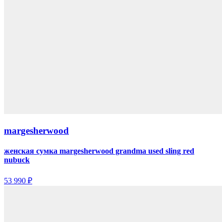
margesherwood
женская сумка margesherwood grandma used sling red
nubuck
53 990 ₽