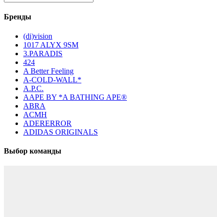
Бренды
(di)vision
1017 ALYX 9SM
3.PARADIS
424
A Better Feeling
A-COLD-WALL*
A.P.C.
AAPE BY *A BATHING APE®
ABRA
ACMH
ADERERROR
ADIDAS ORIGINALS
Выбор команды