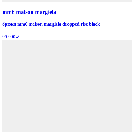
mm6 maison margiela
брюки mm6 maison margiela dropped rise black
99 990 ₽