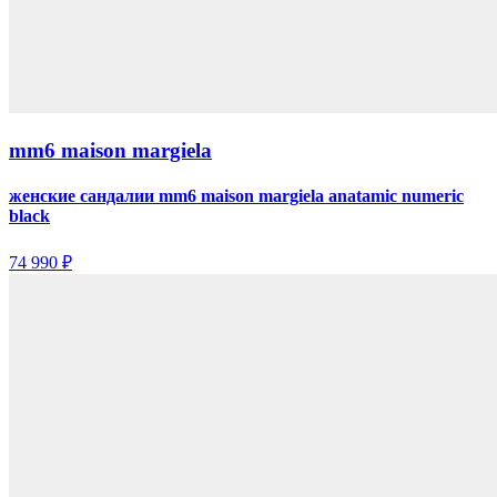
mm6 maison margiela
женские сандалии mm6 maison margiela anatamic numeric
black
74 990 ₽