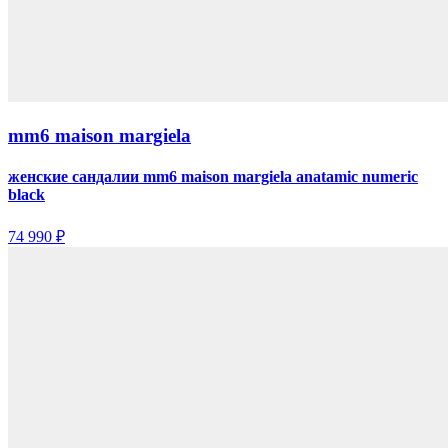
mm6 maison margiela
женские сандалии mm6 maison margiela anatamic numeric
black
74 990 ₽