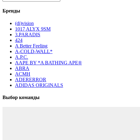
Бренды
(di)vision
1017 ALYX 9SM
3.PARADIS
424
A Better Feeling
A-COLD-WALL*
A.P.C.
AAPE BY *A BATHING APE®
ABRA
ACMH
ADERERROR
ADIDAS ORIGINALS
Выбор команды