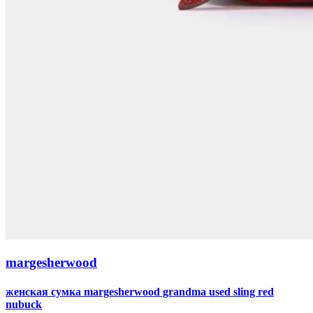
margesherwood
женская сумка margesherwood grandma used sling red
nubuck