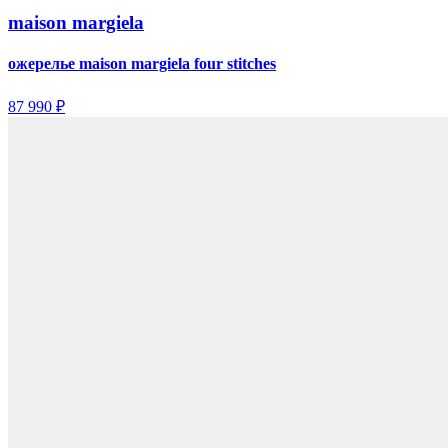
maison margiela
ожерелье maison margiela four stitches
87 990 ₽