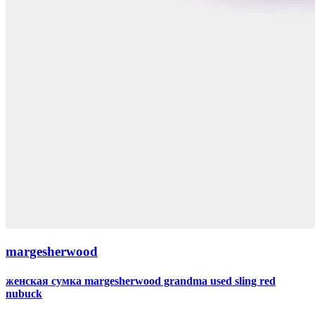
margesherwood
женская сумка margesherwood grandma used sling red
nubuck