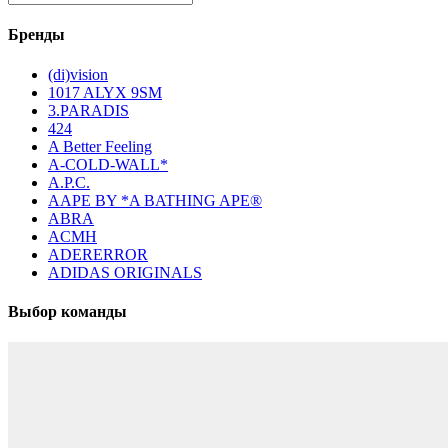
Бренды
(di)vision
1017 ALYX 9SM
3.PARADIS
424
A Better Feeling
A-COLD-WALL*
A.P.C.
AAPE BY *A BATHING APE®
ABRA
ACMH
ADERERROR
ADIDAS ORIGINALS
Выбор команды