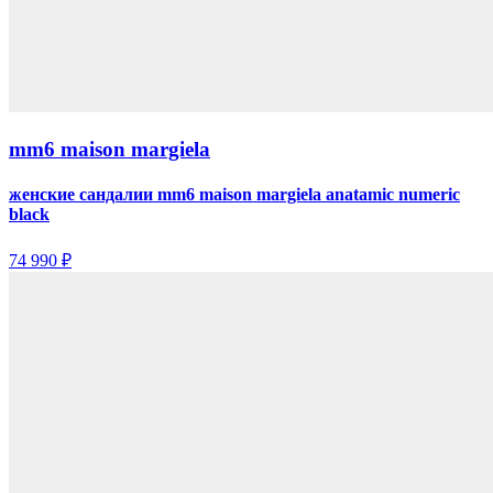
mm6 maison margiela
женские сандалии mm6 maison margiela anatamic numeric
black
74 990 ₽