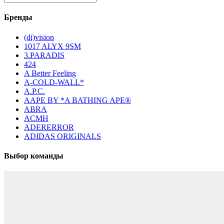
Бренды
(di)vision
1017 ALYX 9SM
3.PARADIS
424
A Better Feeling
A-COLD-WALL*
A.P.C.
AAPE BY *A BATHING APE®
ABRA
ACMH
ADERERROR
ADIDAS ORIGINALS
Выбор команды