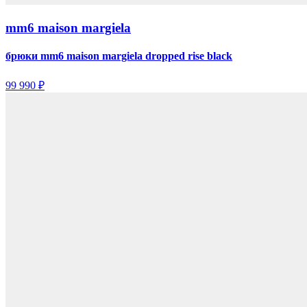
mm6 maison margiela
брюки mm6 maison margiela dropped rise black
99 990 ₽