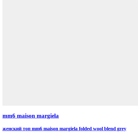
mm6 maison margiela
женский топ mm6 maison margiela folded wool blend grey