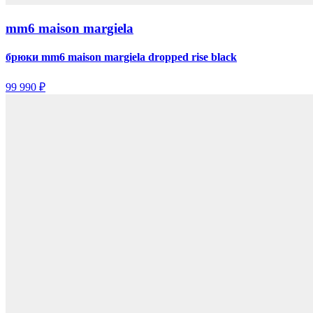
mm6 maison margiela
брюки mm6 maison margiela dropped rise black
99 990 ₽