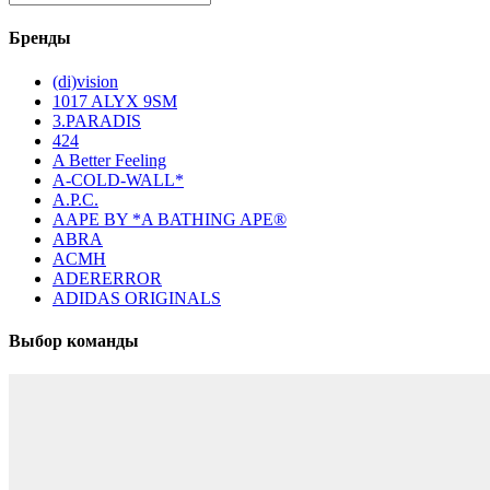
Бренды
(di)vision
1017 ALYX 9SM
3.PARADIS
424
A Better Feeling
A-COLD-WALL*
A.P.C.
AAPE BY *A BATHING APE®
ABRA
ACMH
ADERERROR
ADIDAS ORIGINALS
Выбор команды