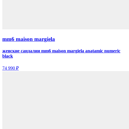
mm6 maison margiela
женские сандалии mm6 maison margiela anatamic numeric
black
74 990 ₽