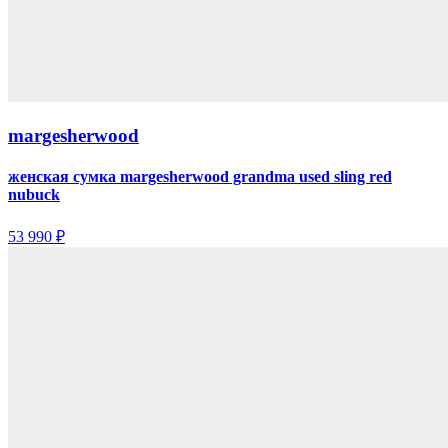
margesherwood
женская сумка margesherwood grandma used sling red
nubuck
53 990 ₽