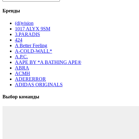
Бренды
(di)vision
1017 ALYX 9SM
3.PARADIS
424
A Better Feeling
A-COLD-WALL*
A.P.C.
AAPE BY *A BATHING APE®
ABRA
ACMH
ADERERROR
ADIDAS ORIGINALS
Выбор команды