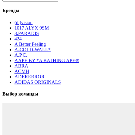
Бренды
(di)vision
1017 ALYX 9SM
3.PARADIS
424
A Better Feeling
A-COLD-WALL*
A.P.C.
AAPE BY *A BATHING APE®
ABRA
ACMH
ADERERROR
ADIDAS ORIGINALS
Выбор команды