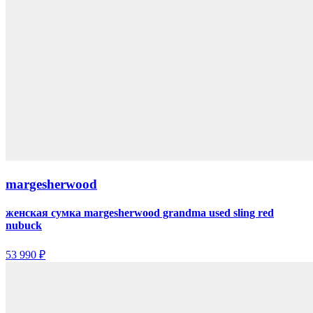
margesherwood
женская сумка margesherwood grandma used sling red
nubuck
53 990 ₽