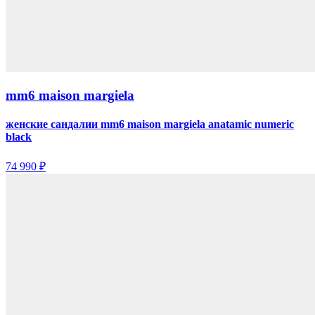
mm6 maison margiela
женские сандалии mm6 maison margiela anatamic numeric
black
74 990 ₽