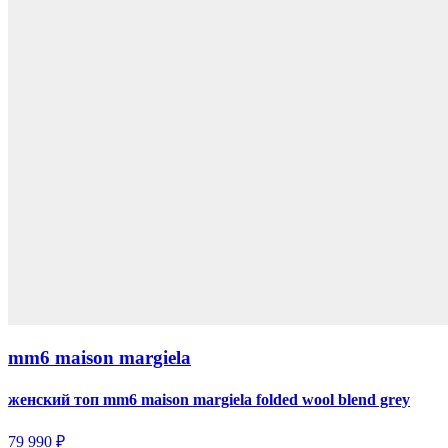
mm6 maison margiela
женский топ mm6 maison margiela folded wool blend grey
79 990 ₽