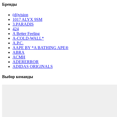
Бренды
(di)vision
1017 ALYX 9SM
3.PARADIS
424
A Better Feeling
A-COLD-WALL*
A.P.C.
AAPE BY *A BATHING APE®
ABRA
ACMH
ADERERROR
ADIDAS ORIGINALS
Выбор команды