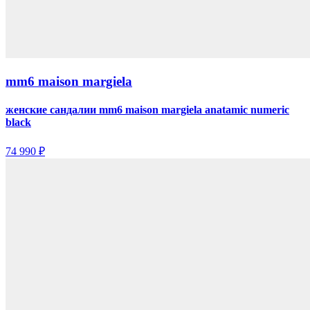
mm6 maison margiela
женские сандалии mm6 maison margiela anatamic numeric
black
74 990 ₽