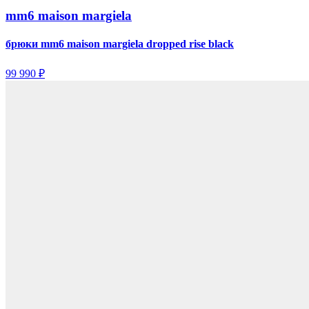
mm6 maison margiela
брюки mm6 maison margiela dropped rise black
99 990 ₽