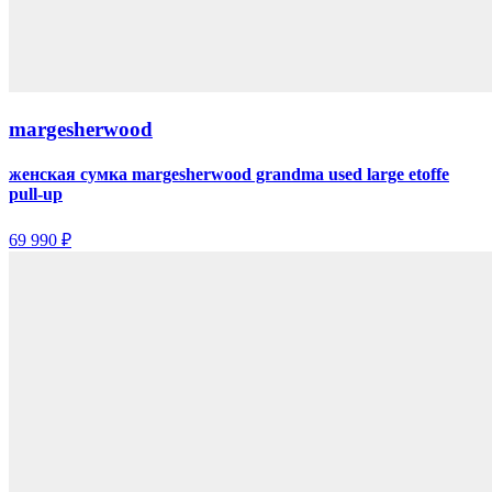
margesherwood
женская сумка margesherwood grandma used large etoffe
pull-up
69 990 ₽