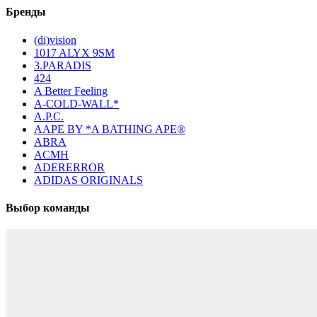
Бренды
(di)vision
1017 ALYX 9SM
3.PARADIS
424
A Better Feeling
A-COLD-WALL*
A.P.C.
AAPE BY *A BATHING APE®
ABRA
ACMH
ADERERROR
ADIDAS ORIGINALS
Выбор команды