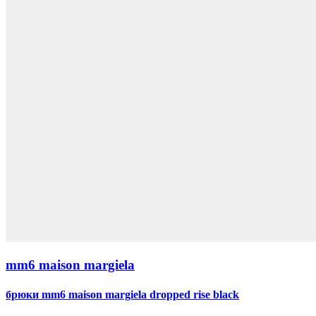
mm6 maison margiela
брюки mm6 maison margiela dropped rise black