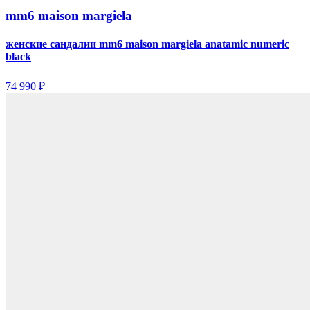
mm6 maison margiela
женские сандалии mm6 maison margiela anatamic numeric
black
74 990 ₽