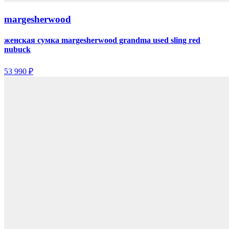
margesherwood
женская сумка margesherwood grandma used sling red
nubuck
53 990 ₽