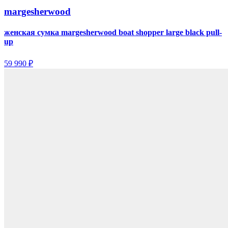
margesherwood
женская сумка margesherwood boat shopper large black pull-
up
59 990 ₽