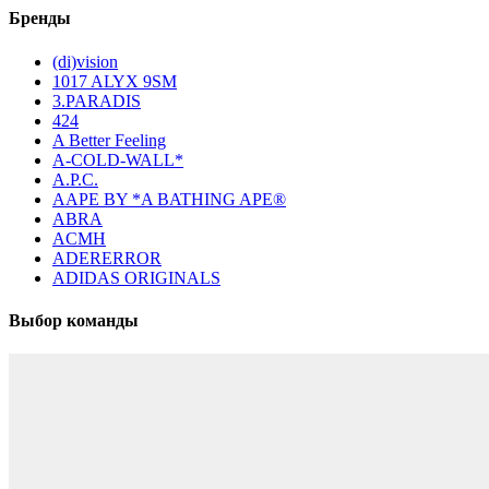
Бренды
(di)vision
1017 ALYX 9SM
3.PARADIS
424
A Better Feeling
A-COLD-WALL*
A.P.C.
AAPE BY *A BATHING APE®
ABRA
ACMH
ADERERROR
ADIDAS ORIGINALS
Выбор команды