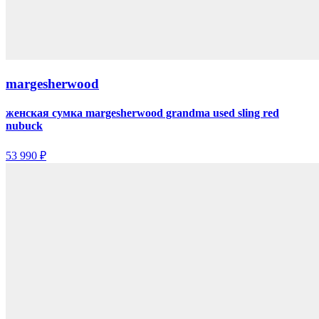
margesherwood
женская сумка margesherwood grandma used sling red
nubuck
53 990 ₽