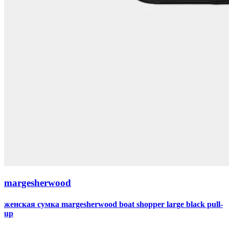
margesherwood
женская сумка margesherwood boat shopper large black pull-
up