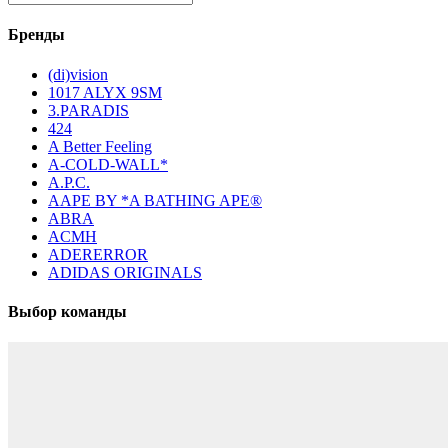
Бренды
(di)vision
1017 ALYX 9SM
3.PARADIS
424
A Better Feeling
A-COLD-WALL*
A.P.C.
AAPE BY *A BATHING APE®
ABRA
ACMH
ADERERROR
ADIDAS ORIGINALS
Выбор команды