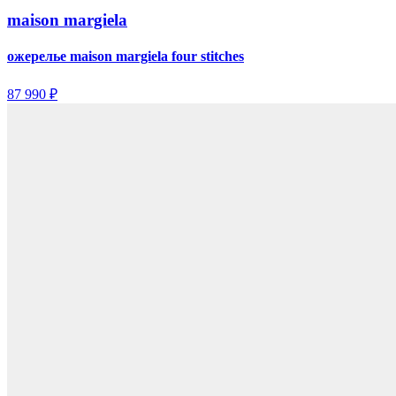
maison margiela
ожерелье maison margiela four stitches
87 990 ₽