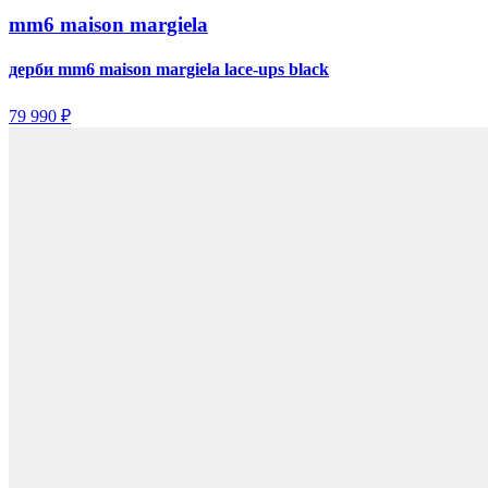
mm6 maison margiela
дерби mm6 maison margiela lace-ups black
79 990 ₽