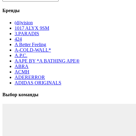
Бренды
(di)vision
1017 ALYX 9SM
3.PARADIS
424
A Better Feeling
A-COLD-WALL*
A.P.C.
AAPE BY *A BATHING APE®
ABRA
ACMH
ADERERROR
ADIDAS ORIGINALS
Выбор команды