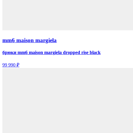
mm6 maison margiela
брюки mm6 maison margiela dropped rise black
99 990 ₽