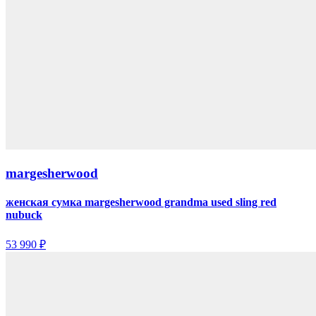
margesherwood
женская сумка margesherwood grandma used sling red
nubuck
53 990 ₽