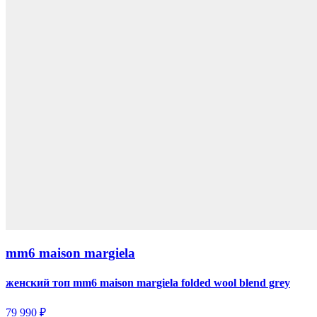
mm6 maison margiela
женский топ mm6 maison margiela folded wool blend grey
79 990 ₽