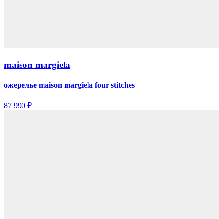
maison margiela
ожерелье maison margiela four stitches
87 990 ₽