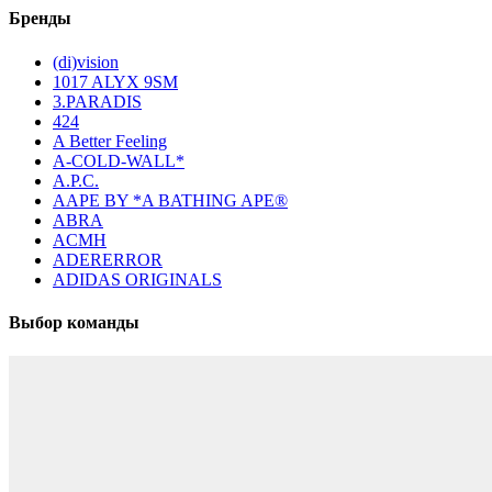
Бренды
(di)vision
1017 ALYX 9SM
3.PARADIS
424
A Better Feeling
A-COLD-WALL*
A.P.C.
AAPE BY *A BATHING APE®
ABRA
ACMH
ADERERROR
ADIDAS ORIGINALS
Выбор команды