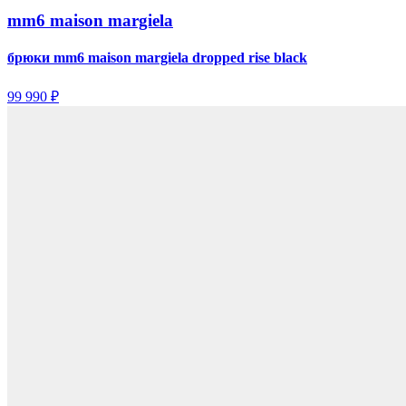
mm6 maison margiela
брюки mm6 maison margiela dropped rise black
99 990 ₽