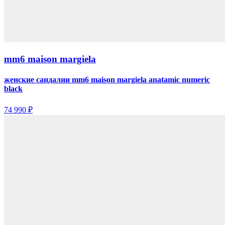
mm6 maison margiela
женские сандалии mm6 maison margiela anatamic numeric
black
74 990 ₽