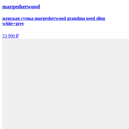
margesherwood
женская сумка margesherwood grandma used sling
white+grey
53 990 ₽