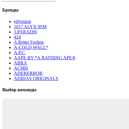
Бренды
(di)vision
1017 ALYX 9SM
3.PARADIS
424
A Better Feeling
A-COLD-WALL*
A.P.C.
AAPE BY *A BATHING APE®
ABRA
ACMH
ADERERROR
ADIDAS ORIGINALS
Выбор команды