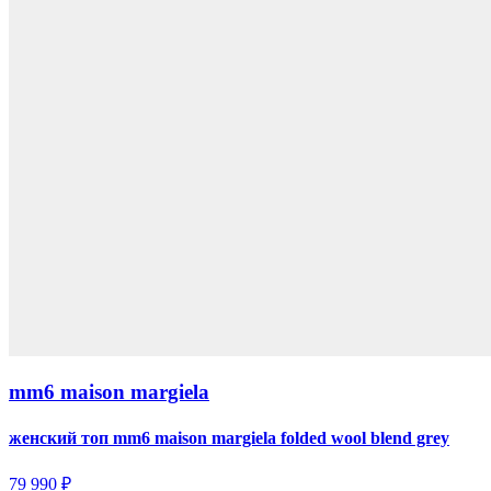
mm6 maison margiela
женский топ mm6 maison margiela folded wool blend grey
79 990 ₽