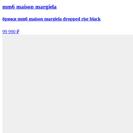
mm6 maison margiela
брюки mm6 maison margiela dropped rise black
99 990 ₽