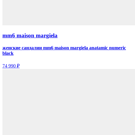
mm6 maison margiela
женские сандалии mm6 maison margiela anatamic numeric
black
74 990 ₽