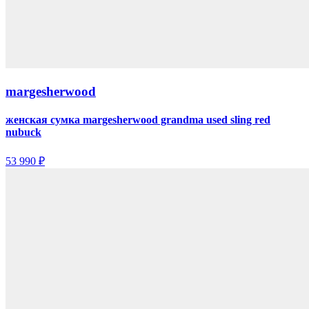
margesherwood
женская сумка margesherwood grandma used sling red
nubuck
53 990 ₽