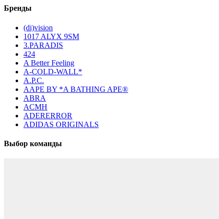
Бренды
(di)vision
1017 ALYX 9SM
3.PARADIS
424
A Better Feeling
A-COLD-WALL*
A.P.C.
AAPE BY *A BATHING APE®
ABRA
ACMH
ADERERROR
ADIDAS ORIGINALS
Выбор команды