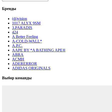
Бренды
(di)vision
1017 ALYX 9SM
3.PARADIS
424
A Better Feeling
A-COLD-WALL*
A.P.C.
AAPE BY *A BATHING APE®
ABRA
ACMH
ADERERROR
ADIDAS ORIGINALS
Выбор команды