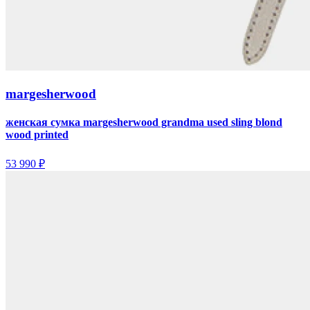
margesherwood
женская сумка margesherwood grandma used sling blond
wood printed
53 990 ₽