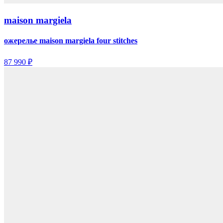
maison margiela
ожерелье maison margiela four stitches
87 990 ₽