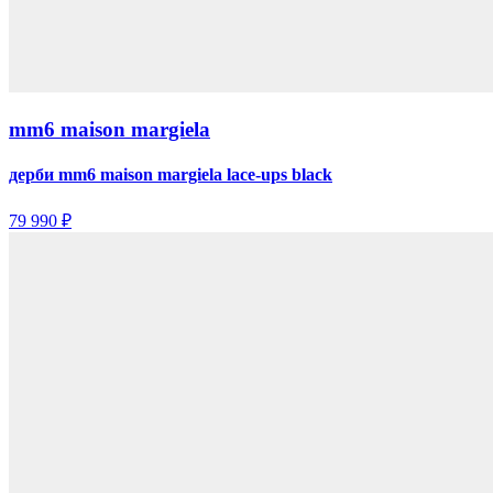
mm6 maison margiela
дерби mm6 maison margiela lace-ups black
79 990 ₽