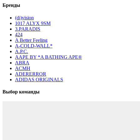
Бренды
(di)vision
1017 ALYX 9SM
3.PARADIS
424
A Better Feeling
A-COLD-WALL*
A.P.C.
AAPE BY *A BATHING APE®
ABRA
ACMH
ADERERROR
ADIDAS ORIGINALS
Выбор команды