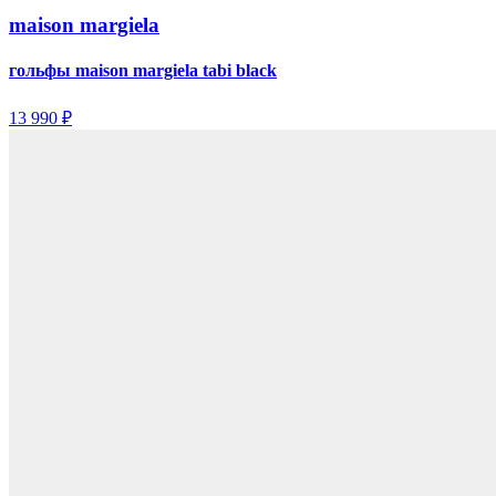
maison margiela
гольфы maison margiela tabi black
13 990 ₽