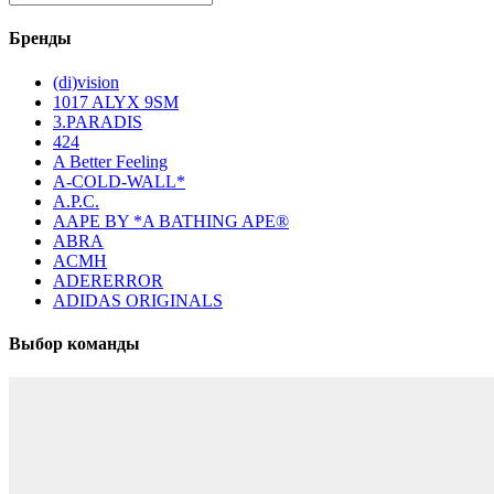
Бренды
(di)vision
1017 ALYX 9SM
3.PARADIS
424
A Better Feeling
A-COLD-WALL*
A.P.C.
AAPE BY *A BATHING APE®
ABRA
ACMH
ADERERROR
ADIDAS ORIGINALS
Выбор команды