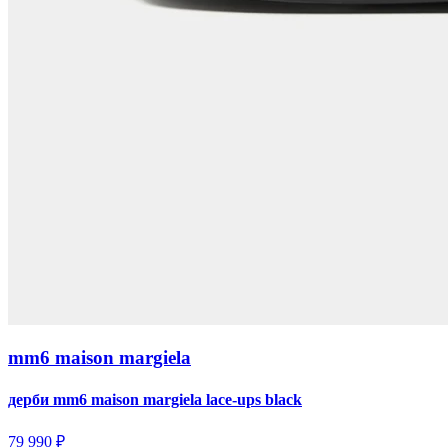
mm6 maison margiela
дерби mm6 maison margiela lace-ups black
79 990 ₽