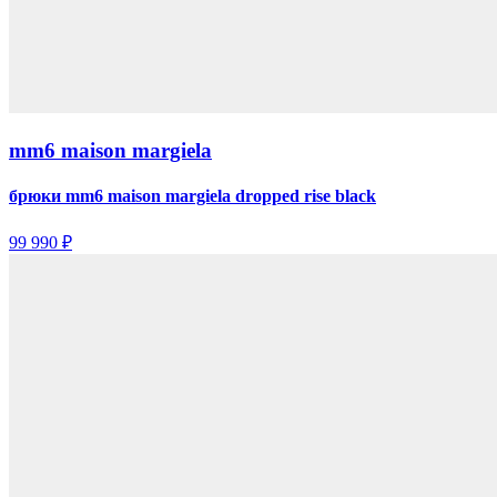
mm6 maison margiela
брюки mm6 maison margiela dropped rise black
99 990 ₽