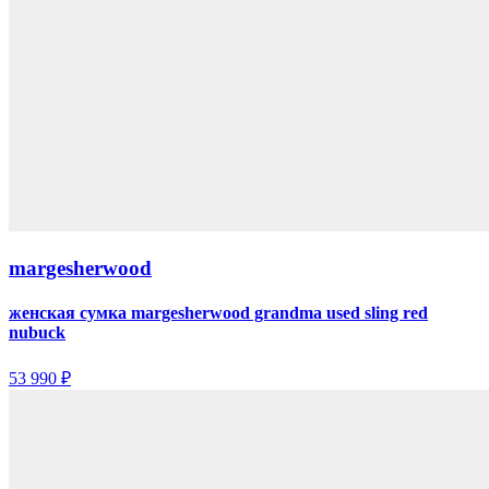
margesherwood
женская сумка margesherwood grandma used sling red
nubuck
53 990 ₽