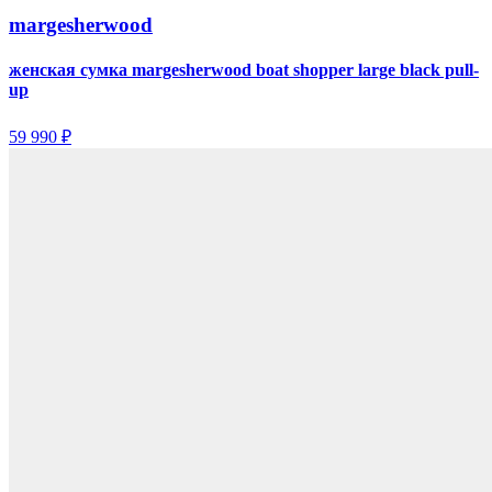
margesherwood
женская сумка margesherwood boat shopper large black pull-
up
59 990 ₽