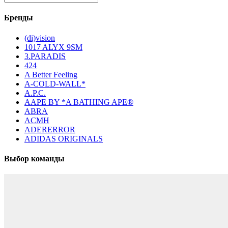
Бренды
(di)vision
1017 ALYX 9SM
3.PARADIS
424
A Better Feeling
A-COLD-WALL*
A.P.C.
AAPE BY *A BATHING APE®
ABRA
ACMH
ADERERROR
ADIDAS ORIGINALS
Выбор команды