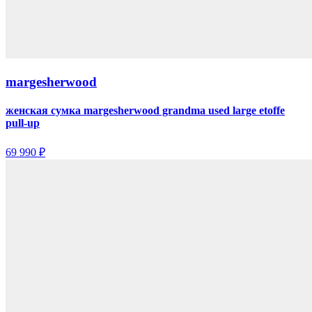
margesherwood
женская сумка margesherwood grandma used large etoffe
pull-up
69 990 ₽