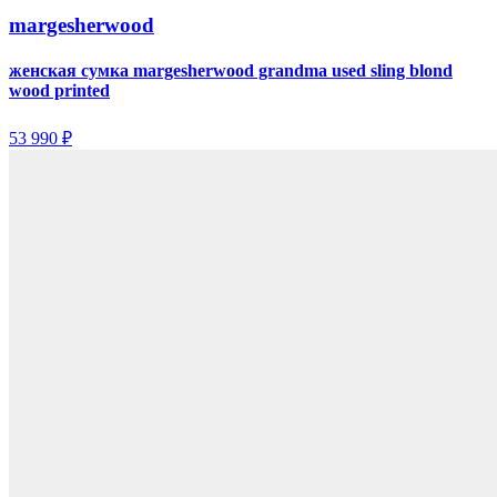
margesherwood
женская сумка margesherwood grandma used sling blond
wood printed
53 990 ₽