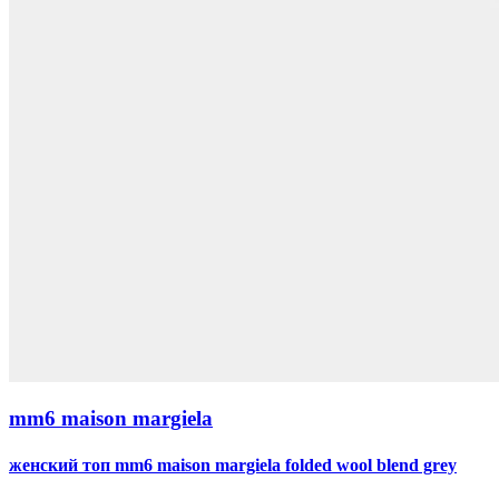
mm6 maison margiela
женский топ mm6 maison margiela folded wool blend grey