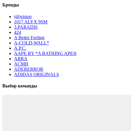
Бренды
(di)vision
1017 ALYX 9SM
3.PARADIS
424
A Better Feeling
A-COLD-WALL*
A.P.C.
AAPE BY *A BATHING APE®
ABRA
ACMH
ADERERROR
ADIDAS ORIGINALS
Выбор команды