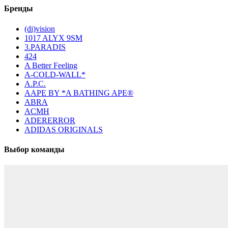
Бренды
(di)vision
1017 ALYX 9SM
3.PARADIS
424
A Better Feeling
A-COLD-WALL*
A.P.C.
AAPE BY *A BATHING APE®
ABRA
ACMH
ADERERROR
ADIDAS ORIGINALS
Выбор команды