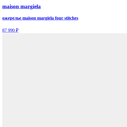
maison margiela
ожерелье maison margiela four stitches
87 990 ₽