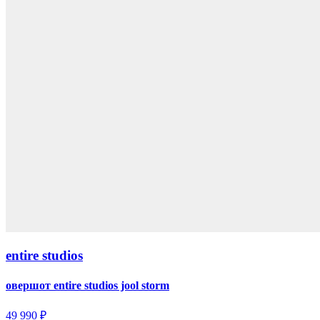
entire studios
овершот entire studios jool storm
49 990 ₽