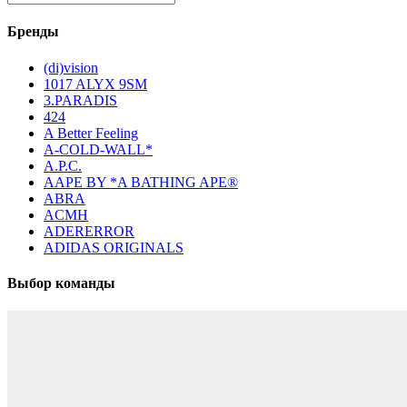
Бренды
(di)vision
1017 ALYX 9SM
3.PARADIS
424
A Better Feeling
A-COLD-WALL*
A.P.C.
AAPE BY *A BATHING APE®
ABRA
ACMH
ADERERROR
ADIDAS ORIGINALS
Выбор команды