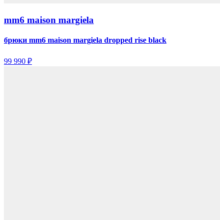
mm6 maison margiela
брюки mm6 maison margiela dropped rise black
99 990 ₽