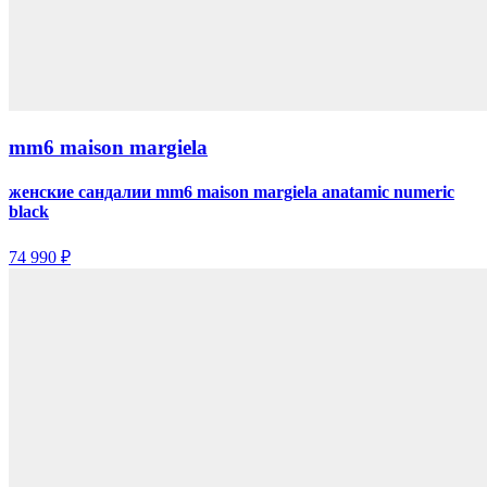
mm6 maison margiela
женские сандалии mm6 maison margiela anatamic numeric
black
74 990 ₽