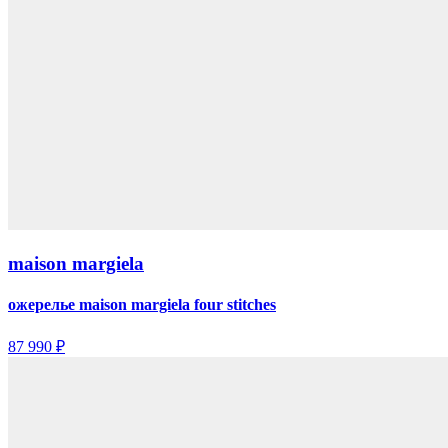
maison margiela
ожерелье maison margiela four stitches
87 990 ₽