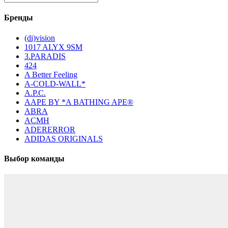
Бренды
(di)vision
1017 ALYX 9SM
3.PARADIS
424
A Better Feeling
A-COLD-WALL*
A.P.C.
AAPE BY *A BATHING APE®
ABRA
ACMH
ADERERROR
ADIDAS ORIGINALS
Выбор команды