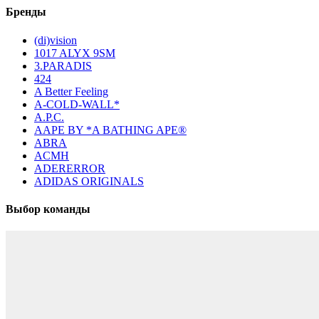
Бренды
(di)vision
1017 ALYX 9SM
3.PARADIS
424
A Better Feeling
A-COLD-WALL*
A.P.C.
AAPE BY *A BATHING APE®
ABRA
ACMH
ADERERROR
ADIDAS ORIGINALS
Выбор команды