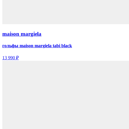
maison margiela
гольфы maison margiela tabi black
13 990 ₽