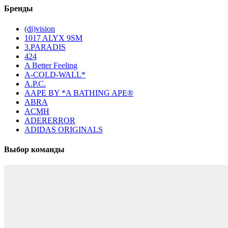
Бренды
(di)vision
1017 ALYX 9SM
3.PARADIS
424
A Better Feeling
A-COLD-WALL*
A.P.C.
AAPE BY *A BATHING APE®
ABRA
ACMH
ADERERROR
ADIDAS ORIGINALS
Выбор команды