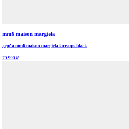
mm6 maison margiela
дерби mm6 maison margiela lace-ups black
79 990 ₽